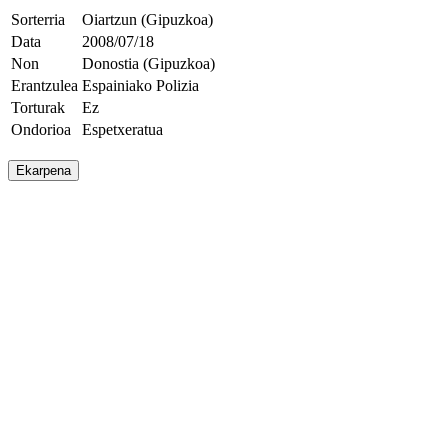
Sorterria
Oiartzun (Gipuzkoa)
Data
2008/07/18
Non
Donostia (Gipuzkoa)
Erantzulea
Espainiako Polizia
Torturak
Ez
Ondorioa
Espetxeratua