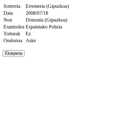
Sorterria
Errenteria (Gipuzkoa)
Data
2008/07/18
Non
Donostia (Gipuzkoa)
Erantzulea
Espainiako Polizia
Torturak
Ez
Ondorioa
Aske