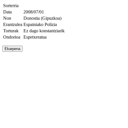
Sorterria
Data
2008/07/01
Non
Donostia (Gipuzkoa)
Erantzulea
Espainiako Polizia
Torturak
Ez dago konstantziarik
Ondorioa
Espetxeratua