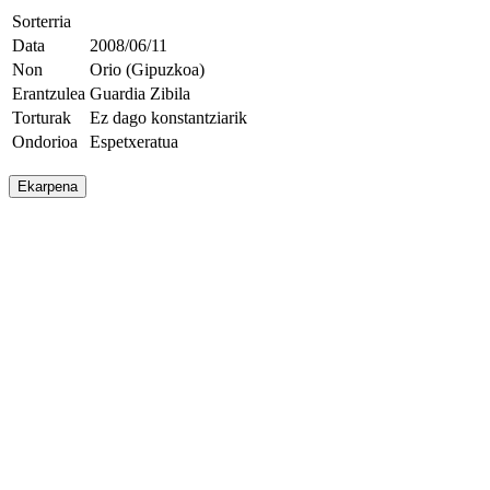
Sorterria
Data
2008/06/11
Non
Orio (Gipuzkoa)
Erantzulea
Guardia Zibila
Torturak
Ez dago konstantziarik
Ondorioa
Espetxeratua