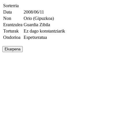
Sorterria
Data
2008/06/11
Non
Orio (Gipuzkoa)
Erantzulea
Guardia Zibila
Torturak
Ez dago konstantziarik
Ondorioa
Espetxeratua