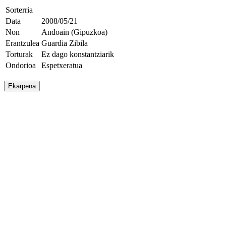
Sorterria
Data
2008/05/21
Non
Andoain (Gipuzkoa)
Erantzulea
Guardia Zibila
Torturak
Ez dago konstantziarik
Ondorioa
Espetxeratua