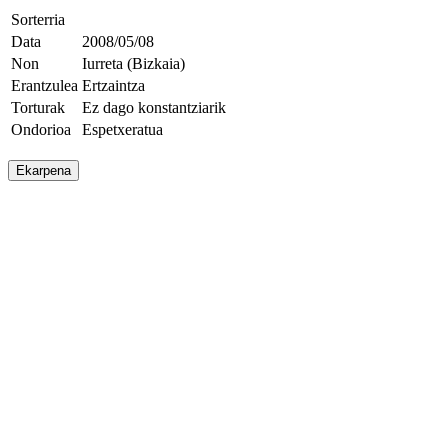
Sorterria
Data
2008/05/08
Non
Iurreta (Bizkaia)
Erantzulea
Ertzaintza
Torturak
Ez dago konstantziarik
Ondorioa
Espetxeratua