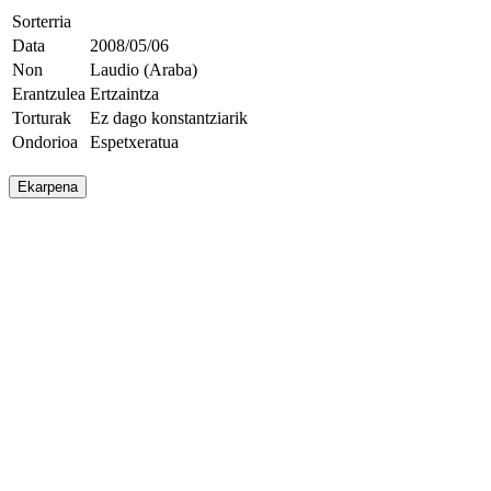
Sorterria
Data
2008/05/06
Non
Laudio (Araba)
Erantzulea
Ertzaintza
Torturak
Ez dago konstantziarik
Ondorioa
Espetxeratua