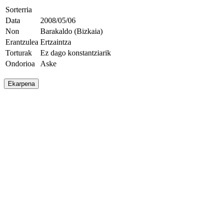
Sorterria
Data
2008/05/06
Non
Barakaldo (Bizkaia)
Erantzulea
Ertzaintza
Torturak
Ez dago konstantziarik
Ondorioa
Aske