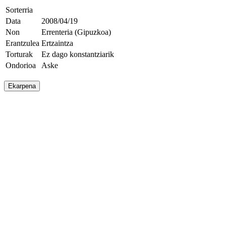
Sorterria
Data
2008/04/19
Non
Errenteria (Gipuzkoa)
Erantzulea
Ertzaintza
Torturak
Ez dago konstantziarik
Ondorioa
Aske