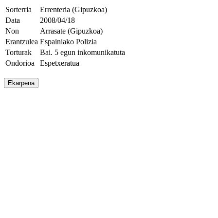
Sorterria
Errenteria (Gipuzkoa)
Data
2008/04/18
Non
Arrasate (Gipuzkoa)
Erantzulea
Espainiako Polizia
Torturak
Bai. 5 egun inkomunikatuta
Ondorioa
Espetxeratua