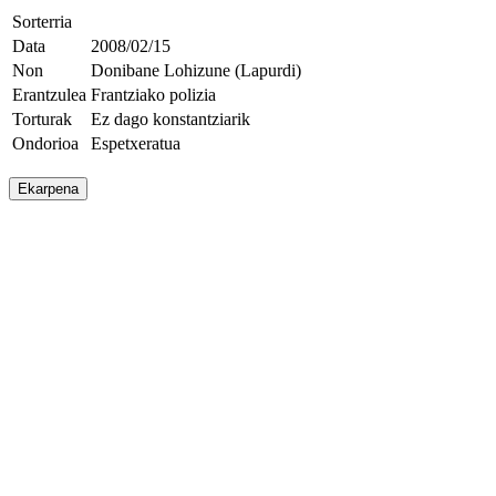
Sorterria
Data
2008/02/15
Non
Donibane Lohizune (Lapurdi)
Erantzulea
Frantziako polizia
Torturak
Ez dago konstantziarik
Ondorioa
Espetxeratua