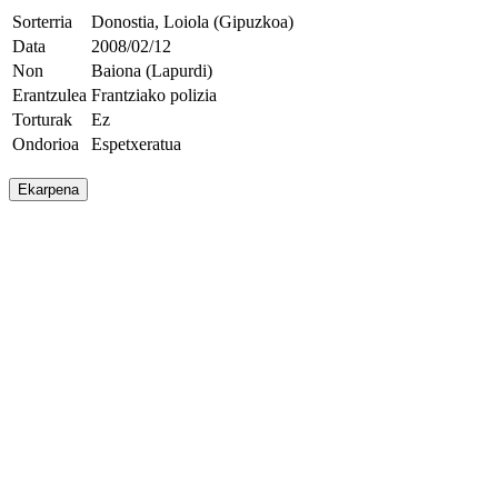
Sorterria
Donostia, Loiola (Gipuzkoa)
Data
2008/02/12
Non
Baiona (Lapurdi)
Erantzulea
Frantziako polizia
Torturak
Ez
Ondorioa
Espetxeratua