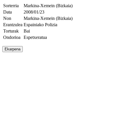
Sorterria
Markina-Xemein (Bizkaia)
Data
2008/01/23
Non
Markina-Xemein (Bizkaia)
Erantzulea
Espainiako Polizia
Torturak
Bai
Ondorioa
Espetxeratua