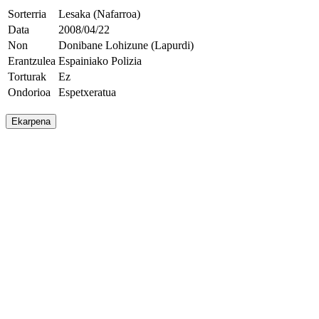
Sorterria
Lesaka (Nafarroa)
Data
2008/04/22
Non
Donibane Lohizune (Lapurdi)
Erantzulea
Espainiako Polizia
Torturak
Ez
Ondorioa
Espetxeratua