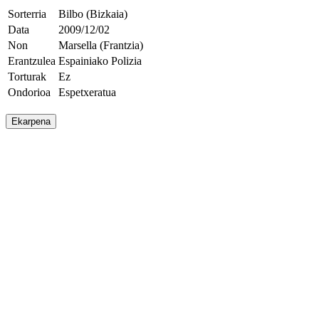
Sorterria
Bilbo (Bizkaia)
Data
2009/12/02
Non
Marsella (Frantzia)
Erantzulea
Espainiako Polizia
Torturak
Ez
Ondorioa
Espetxeratua