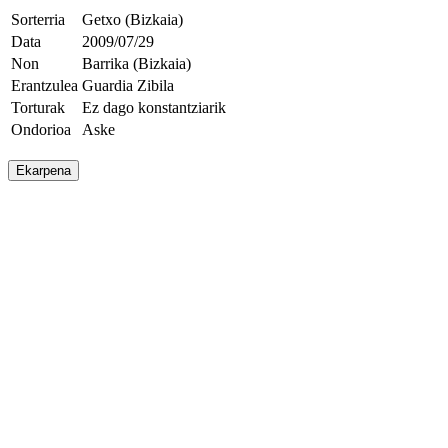
Sorterria
Getxo (Bizkaia)
Data
2009/07/29
Non
Barrika (Bizkaia)
Erantzulea
Guardia Zibila
Torturak
Ez dago konstantziarik
Ondorioa
Aske