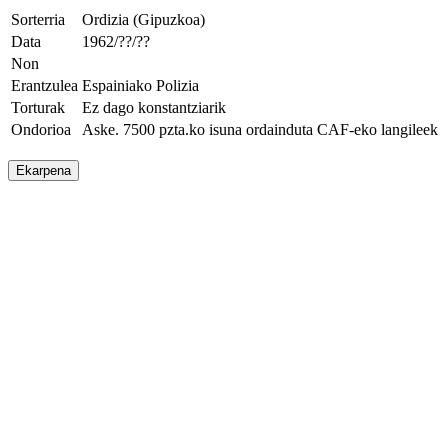
Sorterria
Ordizia (Gipuzkoa)
Data
1962/??/??
Non
Erantzulea
Espainiako Polizia
Torturak
Ez dago konstantziarik
Ondorioa
Aske. 7500 pzta.ko isuna ordainduta CAF-eko langileek