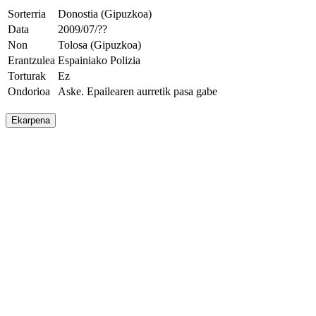
Sorterria
Donostia (Gipuzkoa)
Data
2009/07/??
Non
Tolosa (Gipuzkoa)
Erantzulea
Espainiako Polizia
Torturak
Ez
Ondorioa
Aske. Epailearen aurretik pasa gabe